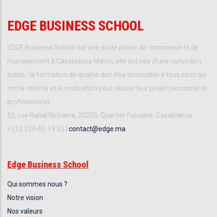
EDGE BUSINESS SCHOOL
EDGE Business School est une école privée de commerce et de
management à Casablanca Maroc, elle est née d’une conviction
solide : la formation de qualité doit être accessible à tous ceux qui
ont la volonté et la motivation pour réussir leur projet personnel et
professionnel.
52, rue Rahal Nichakra, 20250, Quartier Foncière, Casablanca
+212 520-00 19 52 |
contact@edge.ma
Edge Business School
Qui sommes nous ?
Notre vision
Nos valeurs