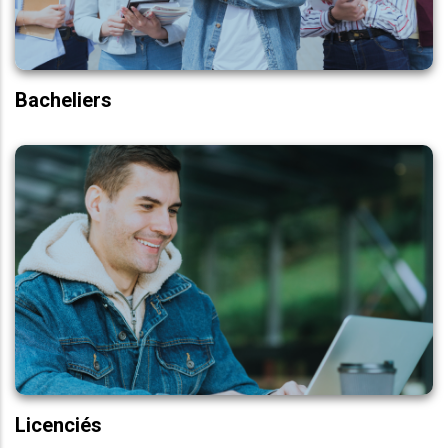
BAC+5
Bacheliers
BAC+5
Transformation Digitale
Marketing & Com. Digitale
Comptabilité, Contrôle, Audit
E-Logistique
Master Pro.
Licenciés